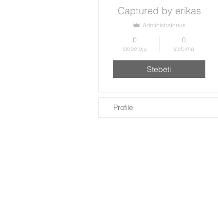
Captured by erikas
Administratorius
0
0
stebėtojų
stebima
Stebėti
Profile