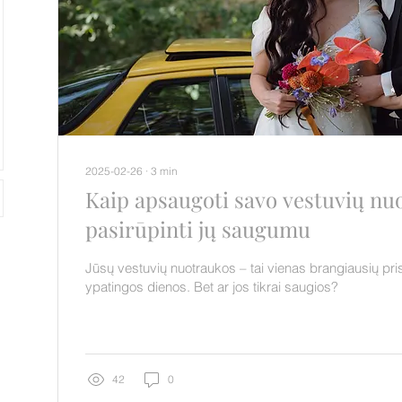
2025-02-26
∙
3
min
Kaip apsaugoti savo vestuvių nu
pasirūpinti jų saugumu
Jūsų vestuvių nuotraukos – tai vienas brangiausių pri
ypatingos dienos. Bet ar jos tikrai saugios?
42
0