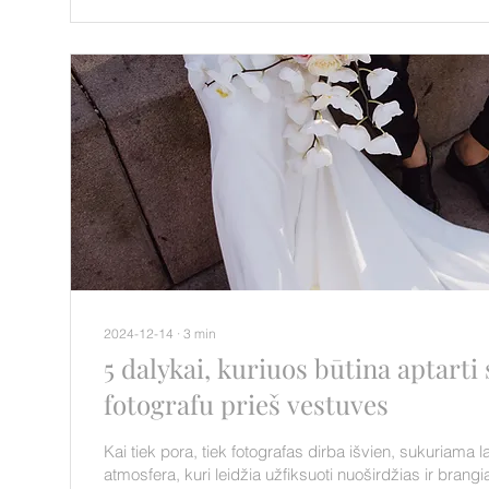
2024-12-14
∙
3
min
5 dalykai, kuriuos būtina aptarti
fotografu prieš vestuves
Kai tiek pora, tiek fotografas dirba išvien, sukuriama la
atmosfera, kuri leidžia užfiksuoti nuoširdžias ir brang