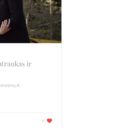
otraukas ir
siminimų iš
2