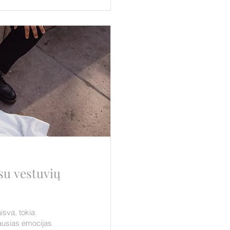
 su vestuvių
isva, tokia
iausias emocijas