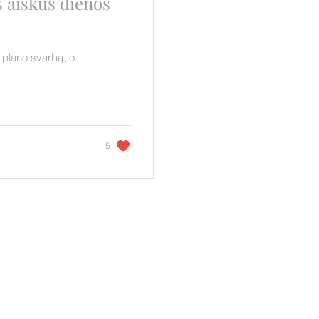
s aiškus dienos
o plano svarbą, o
5