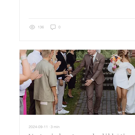
136
0
2024-09-11
∙
3
min