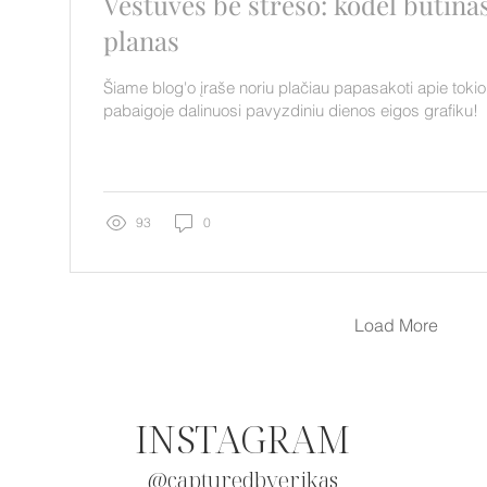
Vestuvės be streso: kodėl būtina
planas
Šiame blog'o įraše noriu plačiau papasakoti apie toki
pabaigoje dalinuosi pavyzdiniu dienos eigos grafiku!
93
0
Load More
INSTAGRAM
@capturedbyerikas