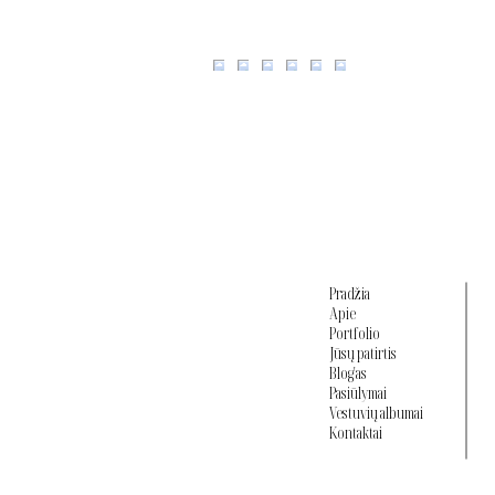
Pradžia
Apie
Portfolio
Jūsų patirtis
Blog'as
Pasiūlymai
Vestuvių albumai
Kontaktai