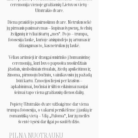
ceremonija vienoje gražiausių Lietuvos vietų -
Užutrakio dvare.
Diena prasidėjo pasiruošimu dvare. Netrukus sekė
jų pirmasis pasimatymas – kupinas šypsenų, švelnių
žvilgsnių ir tyliai ištartų „mes“. Po jo – trumpa,
fotosesija lauke, kurioje atsispindėjo jų artumas ir
džiaugsmas to, kas netrukus jų laukė.
Vėliau artimieji ir draugai susirinko į humanistinę
ceremoniją, kuri buvo papuošta nuoširdžiais
įžadais, simboliniais ritualais, žiedų apsikeitimu ir,
žinoma, pirmuoju bučiniu, vainikavusiu jų pažadą
būti kartu. Emocijos liejosi per kraštus –
apkabinimai, bučiniai ir šilti sveikinimai naujai
šeimai tapo viena gražiausių dienos dalių.
Popietę Užutrakio dvare užbaigėme dar viena
trumpa fotosesija, o vakarui persikėlėme į jaukią ir
romantišką vietą – Vilą „Paloma“, kur jų meilės
šventė tęsėsi dar ilgai po saulėlydžio.
PILNA NUOTRAUKŲ