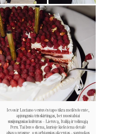
Ievos ir Luciano vestuvės tapo tikra meilės švente,
apjungusia tris skirtingas, bet nuostabiai
susijungusias kultūras – Lietuvą, Italiją ir tolimąją
Peru. Tai buvo diena, kurioje kiekviena detalė
alsavo prasme, o svarbiausias akcentas – santuokos