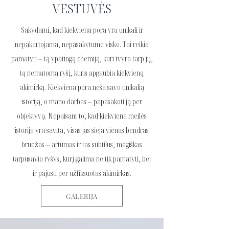
VESTUVĖS
Sakydami, kad kiekviena pora yra unikali ir
nepakartojama, nepasakytume visko. Tai reikia
pamatyti – tą ypatingą chemiją, kuri tvyro tarp jų,
tą nematomą ryšį, kuris apgaubia kiekvieną
akimirką. Kiekviena pora neša savo unikalią
istoriją, o mano darbas – papasakoti ją per
objektyvą. Nepaisant to, kad kiekviena meilės
istorija yra savita, visas jas sieja vienas bendras
bruožas – artumas ir tas subtilus, magiškas
tarpusavio ryšys, kurį galima ne tik pamatyti, bet
ir pajusti per užfiksuotas akimirkas.
GALERIJA