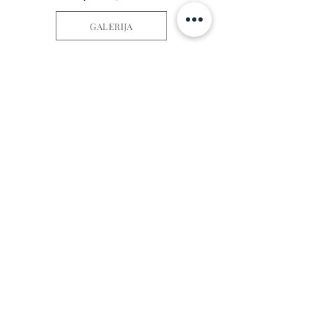
GALERIJA
INSTAGRAM
@capturedbyerikas
NAUJAUSIOS ISTORIJOS, PATARIMAI BEI
ĮKVĖPIMAI
Load More