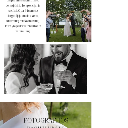
pasijustumėte savimi. Didelį
dėmesį skiriu kompozicijai ir
estetikai. O per 6-ius metus
fotografijoje atradau savitą
nuotraukų retušavimo stilių,
kuris yra pastovus ir išlaikantis
natūralumą.
FOTOGRAFIJOS