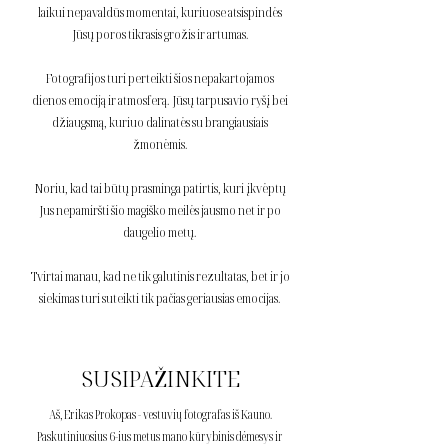
laikui nepavaldūs momentai, kuriuose atsispindės
Jūsų poros tikrasis grožis ir artumas.
Fotografijos turi perteikti šios nepakartojamos
dienos emociją ir atmosferą. Jūsų tarpusavio ryšį bei
džiaugsmą, kuriuo dalinatės su brangiausiais
žmonėmis.
Noriu, kad tai būtų prasminga patirtis, kuri įkvėptų
Jus nepamiršti šio magiško meilės jausmo net ir po
daugelio metų.
Tvirtai manau, kad ne tik galutinis rezultatas, bet ir jo
siekimas turi suteikti tik pačias geriausias emocijas.
SUSIPAŽINKITE
Aš, Erikas Prokopas - vestuvių fotografas iš Kauno.
Paskutiniuosius 6-ius metus mano kūrybinis dėmesys ir