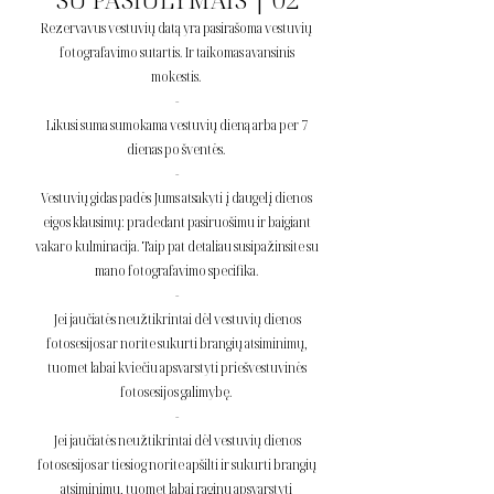
Rezervavus vestuvių datą yra pasirašoma vestuvių
fotografavimo sutartis. Ir taikomas avansinis
mokestis.
-
Likusi suma sumokama vestuvių dieną arba per 7
dienas po šventės.
-
Vestuvių gidas padės Jums atsakyti į daugelį dienos
eigos klausimų: pradedant pasiruošimu ir baigiant
vakaro kulminacija. Taip pat detaliau susipažinsite su
mano fotografavimo specifika.
-
Jei jaučiatės neužtikrintai dėl vestuvių dienos
fotosesijos ar norite sukurti brangių atsiminimų,
tuomet labai kviečiu apsvarstyti priešvestuvinės
fotosesijos galimybę.
-
Jei jaučiatės neužtikrintai dėl vestuvių dienos
fotosesijos ar tiesiog norite apšilti ir sukurti brangių
atsiminimų, tuomet labai raginu apsvarstyti