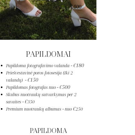
€ 500
PAPILDOMAI
€180
Papildoma fotografavimo valanda
-
Priešvestuvinė poros fotosesija (Iki 2
€150
valandų)
-
€500
Papildomas fotografas nuo
-
Skubus nuotraukų sutvarkymas per 2
€
savaites
-
350
€
Premium nuotraukų albumas
-
nuo
250
PAPILDOMA