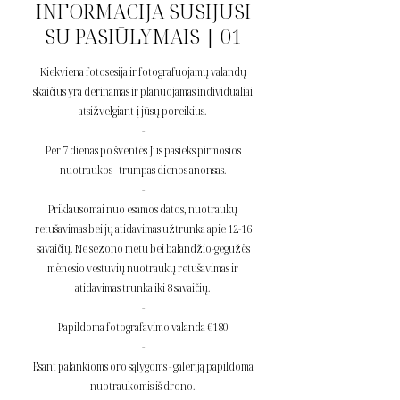
INFORMACIJA SUSIJUSI
SU PASIŪLYMAIS | 01
Kiekviena fotosesija ir fotografuojamų valandų
skaičius yra derinamas ir planuojamas individualiai
atsižvelgiant į jūsų poreikius.
-
Per 7 dienas po šventės Jus pasieks pirmosios
nuotraukos
- trumpas dienos anonsas.
-
Priklausomai nuo esamos datos, nuotraukų
retušavimas bei jų atidavimas užtrunka apie 12-16
savaičių. Ne sezono metu bei balandžio-gegužės
mėnesio vestuvių nuotraukų retušavimas ir
atidavimas trunka iki 8 savaičių.
-
Papildoma fotografavimo valanda €180
-
Esant palankioms oro sąlygoms - galeriją papildoma
nuotraukomis iš drono.