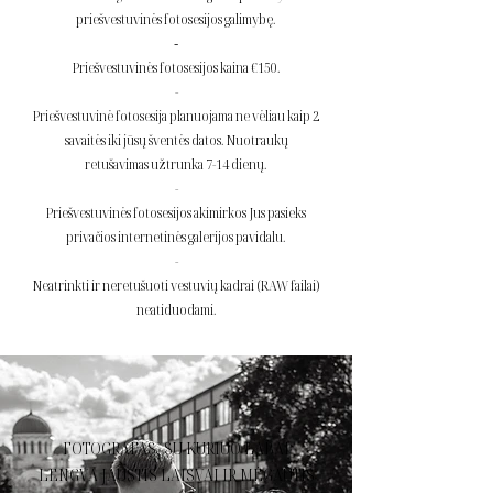
priešvestuvinės fotosesijos galimybę.
-
Priešvestuvinės fotosesijos kaina €150.
-
Priešvestuvinė fotosesija planuojama ne vėliau kaip 2
savaitės iki jūsų šventės datos. Nuotraukų
retušavimas užtrunka 7-14 dienų.
-
Priešvestuvinės fotosesijos akimirkos Jus pasieks
privačios internetinės galerijos pavidalu.
-
Neatrinkti ir neretušuoti vestuvių kadrai (RAW failai)
neatiduodami.
FOTOGRAFAS, SU KURIUO LABAI
LENGVA JAUSTIS LAISVAI IR MĖGAUTIS