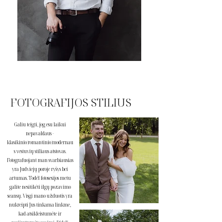
FOTOGRAFIJOS STILIUS
Galiu teigti, jog esu laikui
nepavaldaus -
klasikinio/romantinio/modernau
s vestuvių stiliaus atstovas.
Fotografuojant man svarbiausias
yra Judviejų poroje ryšys bei
artumas. Todėl fotosesijos metu
galite nesitikėti ilgų pozavimo
seansų. Visgi mano užduotis yra
nukreipti Jus tinkama linkme,
kad atsikleistumėte ir