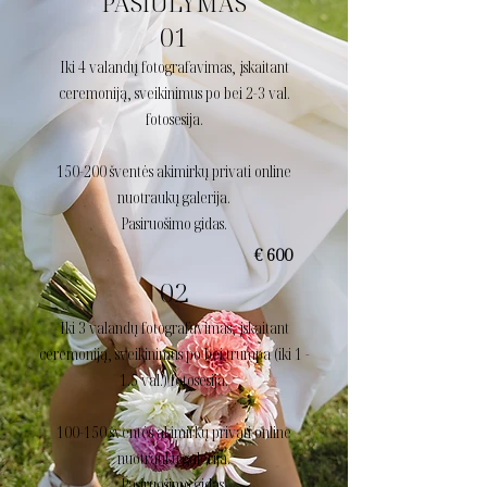
PASIŪLYMAS
01
Iki 4 valandų fotografavimas, įskaitant
ceremoniją, sveikinimus po bei 2-3 val.
fotosesija.
150-200 šventės akimirkų privati online
nuotraukų galerija.
Pasiruošimo gidas.
€ 600
02
Iki 3 valandų fotografavimas, įskaitant
ceremoniją, sveikinimus po bei trumpa (iki 1 -
1.5 val.) fotosesija.
100-150 šventės akimirkų privati online
nuotraukų galerija.
Pasiruošimo gidas.