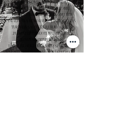
AKIMIRKOMIS. NUO PAT PIRMŲ
PAŽINTIES MOMENTŲ PAJUTOME
PROFESIONALUMĄ IR MALONŲ BEI
DRAUGIŠKĄ BENDRAVIMĄ. FOTOGRAFAS
TURINTIS SAVO STILIŲ IR MOKANTIS
PUIKIAI UŽFIKSUOTI NATŪRALIUS,
NESUVAIDINTUS KADRUS.
LABAI DŽIAUGIAMĖS SAVO SPRENDIMU
IR, KAD MUMS PAVYKO SURASTI ERIKĄ.
GABRIELĖ IR VYTAUTAS