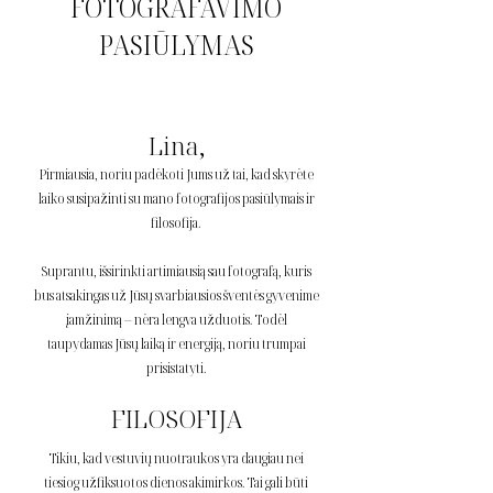
FOTOGRAFAVIMO
PASIŪLYMAS
Lina,
Pirmiausia, noriu padėkoti Jums už tai, kad skyrėte
laiko susipažinti su mano fotografijos pasiūlymais ir
filosofija.
Suprantu, išsirinkti artimiausią sau fotografą, kuris
bus atsakingas už Jūsų svarbiausios šventės gyvenime
įamžinimą – nėra lengva užduotis. Todėl
taupydamas Jūsų laiką ir energiją, noriu trumpai
prisistatyti.
FILOSOFIJA
Tikiu, kad vestuvių nuotraukos yra daugiau nei
tiesiog užfiksuotos dienos akimirkos. Tai gali būti