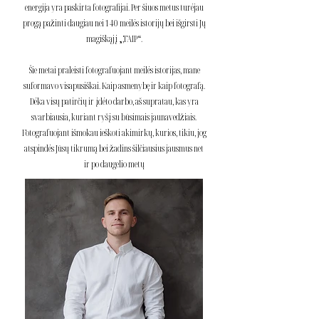
energija yra paskirta fotografijai. Per šiuos metus turėjau
progą pažinti daugiau nei 14
0 meilės istorijų bei išgirsti Jų
magiškąjį „,TAIP“.
Šie metai praleisti fotografuojant meilės istorijas, mane
suformavo visapusiškai. Kaip asmenybę ir kaip fotografą.
Dėka visų patirčių ir įdėto darbo, aš supratau, kas yra
svarbiausia, kuriant ryšį su būsimais jaunavedžiais.
Fotografuojant išmokau ieškoti akimirkų, kurios, tikiu, jog
atspindės Jūsų tikrumą bei žadins šilčiausius jausmus net
ir po daugelio metų