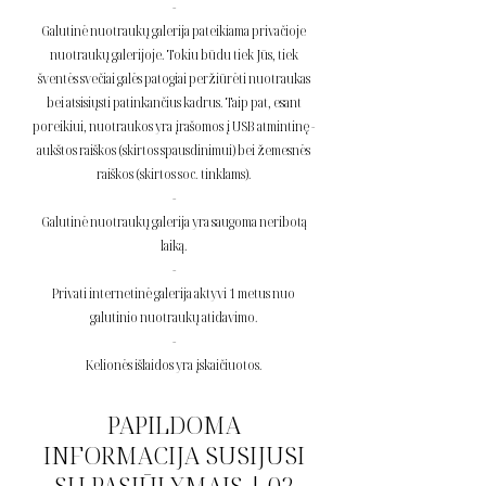
-
Galutinė nuotraukų galerija pateikiama privačioje
nuotraukų galerijoje. Tokiu būdu tiek Jūs, tiek
šventės svečiai galės patogiai peržiūrėti nuotraukas
bei atsisiųsti patinkančius kadrus. Taip pat, esant
poreikiui, nuotraukos yra įrašomos į USB atmintinę -
aukštos raiškos (skirtos spausdinimui) bei žemesnės
raiškos (skirtos soc. tinklams).
-
Galutinė nuotraukų galerija yra saugoma neribotą
laiką.
-
Privati internetinė galerija aktyvi 1 metus nuo
galutinio nuotraukų atidavimo.
-
Kelionės išlaidos yra įskaičiuotos.
PAPILDOMA
INFORMACIJA SUSIJUSI
SU PASIŪLYMAIS | 02