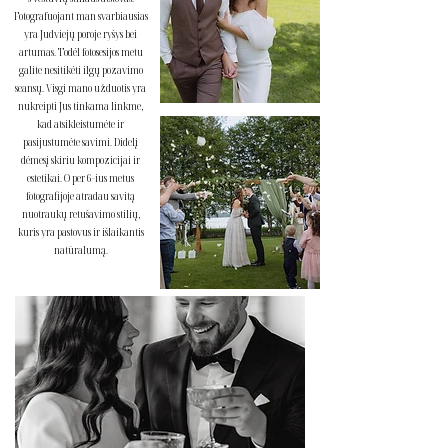
Fotografuojant man svarbiausias
yra Judviejų poroje ryšys bei
artumas. Todėl fotosesijos metu
galite nesitikėti ilgų pozavimo
seansų. Visgi mano užduotis yra
nukreipti Jus tinkama linkme,
kad atsikleistumėte ir
pasijustumėte savimi. Didelį
dėmesį skiriu kompozicijai ir
estetikai. O per 6-ius metus
fotografijoje atradau savitą
nuotraukų retušavimo stilių,
kuris yra pastovus ir išlaikantis
natūralumą.