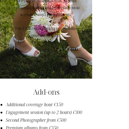
Iki 3 valandų fotografavimas, įskaitant
ceremoniją, pasibūvimą bei sveikinimus su
svečiais, trumpa poros fotosesija.
100-150 šventės akimirkų privati online
nuotraukų galerija.
Pasiruošimo gidas.
€ 600
Add-ons
Additional coverage hour €150
Engagement session (up to 2 hours) €300
Second Photographer from €500
Premium albums from €350