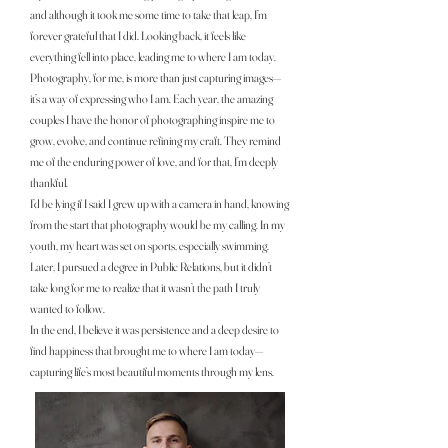
and although it took me some time to take that leap, I’m
forever grateful that I did. Looking back, it feels like
everything fell into place, leading me to where I am today.
Photography, for me, is more than just capturing images—
it’s a way of expressing who I am. Each year, the amazing
couples I have the honor of photographing inspire me to
grow, evolve, and continue refining my craft. They remind
me of the enduring power of love, and for that, I’m deeply
thankful.
I’d be lying if I said I grew up with a camera in hand, knowing
from the start that photography would be my calling. In my
youth, my heart was set on sports, especially swimming.
Later, I pursued a degree in Public Relations, but it didn’t
take long for me to realize that it wasn’t the path I truly
wanted to follow.
In the end, I believe it was persistence and a deep desire to
find happiness that brought me to where I am today—
capturing life’s most beautiful moments through my lens.