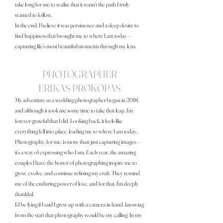
take long for me to realize that it wasn’t the path I truly
wanted to follow.
In the end, I believe it was persistence and a deep desire to
find happiness that brought me to where I am today—
capturing life’s most beautiful moments through my lens.
PHOTOGRAPHER
ERIKAS PROKOPAS
My adventure as a wedding photographer began in 2018,
and although it took me some time to take that leap, I’m
forever grateful that I did. Looking back, it feels like
everything fell into place, leading me to where I am today.
Photography, for me, is more than just capturing images—
it’s a way of expressing who I am. Each year, the amazing
couples I have the honor of photographing inspire me to
grow, evolve, and continue refining my craft. They remind
me of the enduring power of love, and for that, I’m deeply
thankful.
I’d be lying if I said I grew up with a camera in hand, knowing
from the start that photography would be my calling. In my