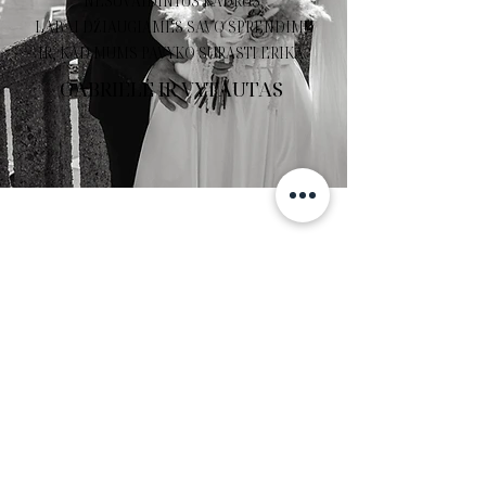
NESUVAIDINTUS KADRUS.
LABAI DŽIAUGIAMĖS SAVO SPRENDIMU
IR, KAD MUMS PAVYKO SURASTI ERIKĄ.
GABRIELĖ IR VYTAUTAS