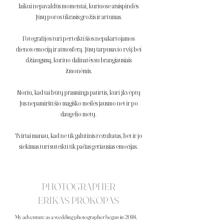
laikui nepavaldūs momentai, kuriuose atsispindės
Jūsų poros tikrasis grožis ir artumas.
Fotografijos turi perteikti šios nepakartojamos
dienos emociją ir atmosferą. Jūsų tarpusavio ryšį bei
džiaugsmą, kuriuo dalinatės su brangiausiais
žmonėmis.
Noriu, kad tai būtų prasminga patirtis, kuri įkvėptų
Jus nepamiršti šio magiško meilės jausmo net ir po
daugelio metų.
Tvirtai manau, kad ne tik galutinis rezultatas, bet ir jo
siekimas turi suteikti tik pačias geriausias emocijas.
PHOTOGRAPHER
ERIKAS PROKOPAS
My adventure as a wedding photographer began in 2018,