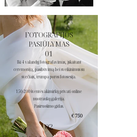
FOTOGRAFIJOS
PASIŪLYMAS
01
Iki 4 valandų fotografavimas, įskaitant
ceremoniją, pasibūvimą bei sveikinimus su
svečiais, trumpa poros fotosesija.
150-200 šventės akimirkų privati online
nuotraukų galerija.
Pasiruošimo gidas.
€ 750
02