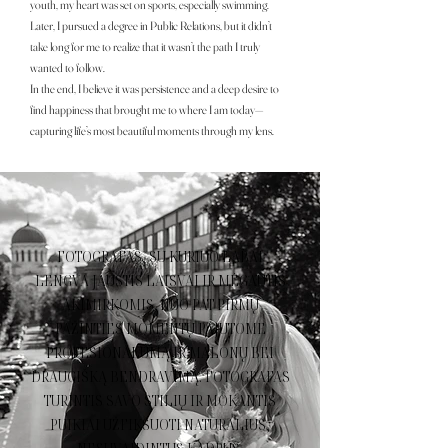
youth, my heart was set on sports, especially swimming.
Later, I pursued a degree in Public Relations, but it didn’t
take long for me to realize that it wasn’t the path I truly
wanted to follow.
In the end, I believe it was persistence and a deep desire to
find happiness that brought me to where I am today—
capturing life’s most beautiful moments through my lens.
FOTOGRAFAS, SU KURIUO LABAI
LENGVA JAUSTIS LAISVAI IR MĖGAUTIS
AKIMIRKOMIS. NUO PAT PIRMŲ
PAŽINTIES MOMENTŲ PAJUTOME
PROFESIONALUMĄ IR MALONŲ BEI
DRAUGIŠKĄ BENDRAVIMĄ. FOTOGRAFAS
TURINTIS SAVO STILIŲ IR MOKANTIS
PUIKIAI UŽFIKSUOTI NATŪRALIUS,