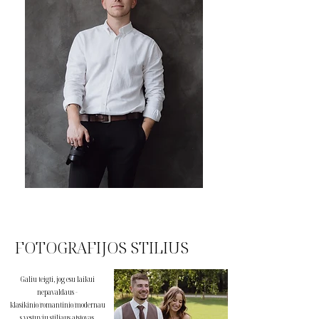
FOTOGRAFIJOS STILIUS
Galiu teigti, jog esu laikui
nepavaldaus -
klasikinio/romantinio/modernau
s vestuvių stiliaus atstovas.