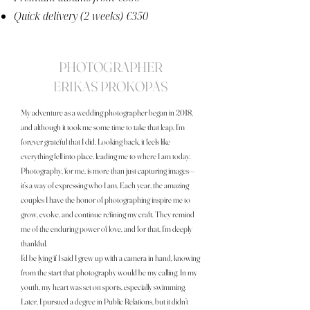
Quick delivery (2 weeks) €350
PHOTOGRAPHER
ERIKAS PROKOPAS
My adventure as a wedding photographer began in 2018,
and although it took me some time to take that leap, I’m
forever grateful that I did. Looking back, it feels like
everything fell into place, leading me to where I am today.
Photography, for me, is more than just capturing images—
it’s a way of expressing who I am. Each year, the amazing
couples I have the honor of photographing inspire me to
grow, evolve, and continue refining my craft. They remind
me of the enduring power of love, and for that, I’m deeply
thankful.
I’d be lying if I said I grew up with a camera in hand, knowing
from the start that photography would be my calling. In my
youth, my heart was set on sports, especially swimming.
Later, I pursued a degree in Public Relations, but it didn’t