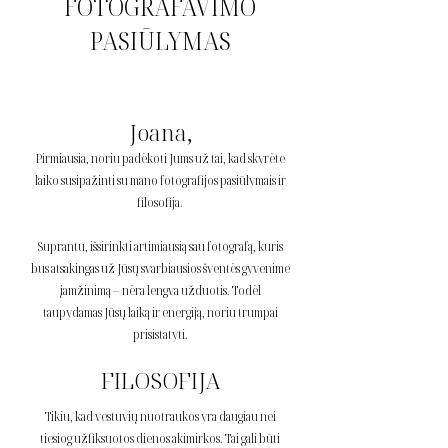
FOTOGRAFAVIMO
PASIŪLYMAS
Joana,
Pirmiausia, noriu padėkoti Jums už tai, kad skyrėte
laiko susipažinti su mano fotografijos pasiūlymais ir
filosofija.
Suprantu, išsirinkti artimiausią sau fotografą, kuris
bus atsakingas už Jūsų svarbiausios šventės gyvenime
įamžinimą – nėra lengva užduotis. Todėl
taupydamas Jūsų laiką ir energiją, noriu trumpai
prisistatyti.
FILOSOFIJA
Tikiu, kad vestuvių nuotraukos yra daugiau nei
tiesiog užfiksuotos dienos akimirkos. Tai gali būti