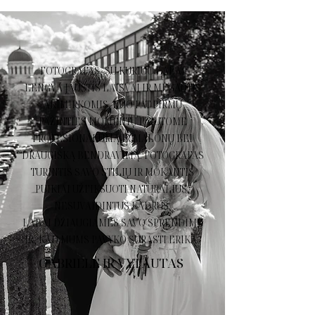
FOTOGRAFAS, SU KURIUO LABAI
LENGVA JAUSTIS LAISVAI IR MĖGAUTIS
AKIMIRKOMIS. NUO PAT PIRMŲ
PAŽINTIES MOMENTŲ PAJUTOME
PROFESIONALUMĄ IR MALONŲ BEI
DRAUGIŠKĄ BENDRAVIMĄ. FOTOGRAFAS
TURINTIS SAVO STILIŲ IR MOKANTIS
PUIKIAI UŽFIKSUOTI NATŪRALIUS,
NESUVAIDINTUS KADRUS.
LABAI DŽIAUGIAMĖS SAVO SPRENDIMU
IR, KAD MUMS PAVYKO SURASTI ERIKĄ.
GABRIELĖ IR VYTAUTAS