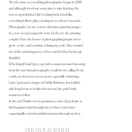
My adventure as a wedding photographer began in 2018,
and although it took me some time to take that leap, I’m
forever grateful that I did. Looking back, it feels like
everything fell into place, leading me to where I am today.
Photography, for me, is more than just capturing images—
it’s a way of expressing who I am. Each year, the amazing
couples I have the honor of photographing inspire me to
grow, evolve, and continue refining my craft. They remind
me of the enduring power of love, and for that, I’m deeply
thankful.
I’d be lying if I said I grew up with a camera in hand, knowing
from the start that photography would be my calling. In my
youth, my heart was set on sports, especially swimming.
Later, I pursued a degree in Public Relations, but it didn’t
take long for me to realize that it wasn’t the path I truly
wanted to follow.
In the end, I believe it was persistence and a deep desire to
find happiness that brought me to where I am today—
capturing life’s most beautiful moments through my lens.
PHOTOGRAPHER