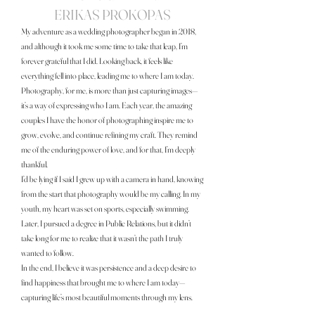
ERIKAS PROKOPAS
My adventure as a wedding photographer began in 2018,
and although it took me some time to take that leap, I’m
forever grateful that I did. Looking back, it feels like
everything fell into place, leading me to where I am today.
Photography, for me, is more than just capturing images—
it’s a way of expressing who I am. Each year, the amazing
couples I have the honor of photographing inspire me to
grow, evolve, and continue refining my craft. They remind
me of the enduring power of love, and for that, I’m deeply
thankful.
I’d be lying if I said I grew up with a camera in hand, knowing
from the start that photography would be my calling. In my
youth, my heart was set on sports, especially swimming.
Later, I pursued a degree in Public Relations, but it didn’t
take long for me to realize that it wasn’t the path I truly
wanted to follow.
In the end, I believe it was persistence and a deep desire to
find happiness that brought me to where I am today—
capturing life’s most beautiful moments through my lens.