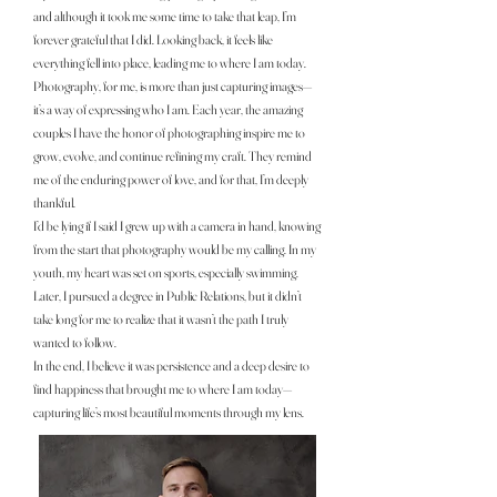
and although it took me some time to take that leap, I’m
forever grateful that I did. Looking back, it feels like
everything fell into place, leading me to where I am today.
Photography, for me, is more than just capturing images—
it’s a way of expressing who I am. Each year, the amazing
couples I have the honor of photographing inspire me to
grow, evolve, and continue refining my craft. They remind
me of the enduring power of love, and for that, I’m deeply
thankful.
I’d be lying if I said I grew up with a camera in hand, knowing
from the start that photography would be my calling. In my
youth, my heart was set on sports, especially swimming.
Later, I pursued a degree in Public Relations, but it didn’t
take long for me to realize that it wasn’t the path I truly
wanted to follow.
In the end, I believe it was persistence and a deep desire to
find happiness that brought me to where I am today—
capturing life’s most beautiful moments through my lens.