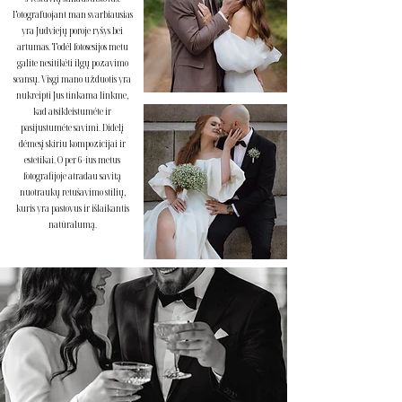
Fotografuojant man svarbiausias
yra Judviejų poroje ryšys bei
artumas. Todėl fotosesijos metu
galite nesitikėti ilgų pozavimo
seansų. Visgi mano užduotis yra
nukreipti Jus tinkama linkme,
kad atsikleistumėte ir
pasijustumėte savimi. Didelį
dėmesį skiriu kompozicijai ir
estetikai. O per 6-ius metus
fotografijoje atradau savitą
nuotraukų retušavimo stilių,
kuris yra pastovus ir išlaikantis
natūralumą.