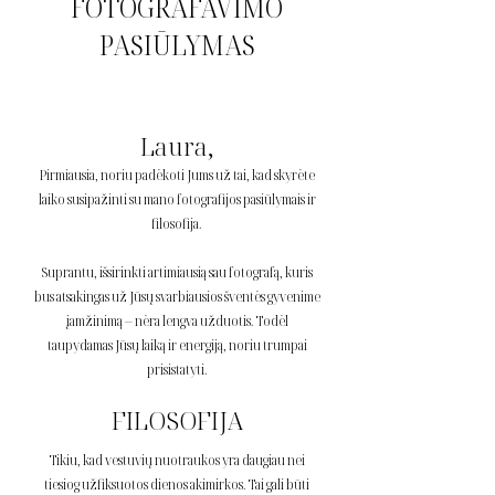
FOTOGRAFAVIMO
PASIŪLYMAS
Laura,
Pirmiausia, noriu padėkoti Jums už tai, kad skyrėte
laiko susipažinti su mano fotografijos pasiūlymais ir
filosofija.
Suprantu, išsirinkti artimiausią sau fotografą, kuris
bus atsakingas už Jūsų svarbiausios šventės gyvenime
įamžinimą – nėra lengva užduotis. Todėl
taupydamas Jūsų laiką ir energiją, noriu trumpai
prisistatyti.
FILOSOFIJA
Tikiu, kad vestuvių nuotraukos yra daugiau nei
tiesiog užfiksuotos dienos akimirkos. Tai gali būti