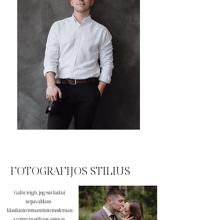
FOTOGRAFIJOS STILIUS
Galiu teigti, jog esu laikui
nepavaldaus -
klasikinio/romantinio/modernau
s vestuvių stiliaus atstovas.