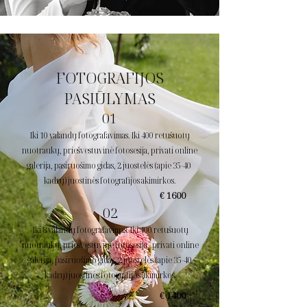
FOTOGRAFIJOS
PASIŪLYMAS
01
Iki 10 valandų fotografavimas. Iki 400 retušuotų
nuotraukų, priešvestuvinė fotosesija, privati online
galerija, pasiruošimo gidas, 2 juostelės (apie 35-40
kadrų) juostinės fotografijos akimirkos.
€ 1600
02
Iki 8 valandų fotografavimas. Iki 400 retušuotų
nuotraukų, priešvestuvinė fotosesija, privati online
galerija, pasiruošimo gidas, 2 juostelės (apie 35-40
kadrų) juostinės fotografijos akimirkos.
€ 1400