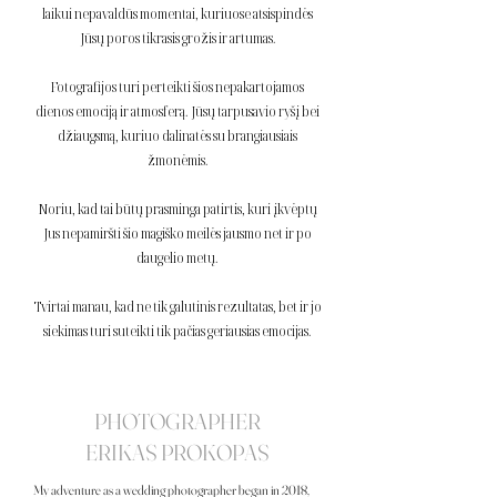
laikui nepavaldūs momentai, kuriuose atsispindės
Jūsų poros tikrasis grožis ir artumas.
Fotografijos turi perteikti šios nepakartojamos
dienos emociją ir atmosferą. Jūsų tarpusavio ryšį bei
džiaugsmą, kuriuo dalinatės su brangiausiais
žmonėmis.
Noriu, kad tai būtų prasminga patirtis, kuri įkvėptų
Jus nepamiršti šio magiško meilės jausmo net ir po
daugelio metų.
Tvirtai manau, kad ne tik galutinis rezultatas, bet ir jo
siekimas turi suteikti tik pačias geriausias emocijas.
PHOTOGRAPHER
ERIKAS PROKOPAS
My adventure as a wedding photographer began in 2018,